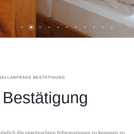
Slide Ferienhof Oblasser Aussen 2
Romantik Suite
Slide Mayrhofen Sommer 1
Slide Mayrhofen Sommer 2
Mayrhofen Bei Nacht
Slide Ferienhof Oblasser Au
Slide Mayrhofen Somme
Slide Mayrhofen Wi
Slide Mayrhofe
Slide Mayrh
Slide M
NELLANFRAGE BESTÄTIGUNG
 Bestätigung
möglich die gewünschten Informationen zu kommen zu