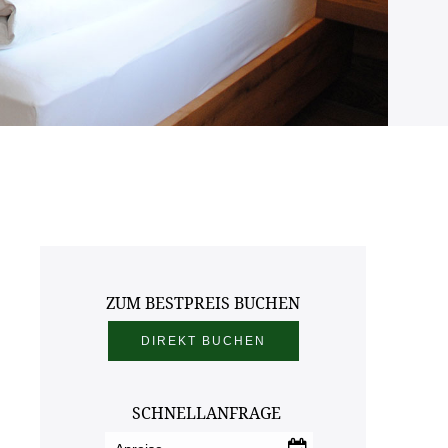
ssen 1
r 3
nter 1
n Winter 2
ofen Winter 3
ayrhofen Winter 4
ZUM BESTPREIS BUCHEN
SCHNELLANFRAGE