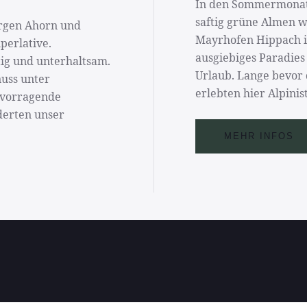
In den Sommermonat
saftig grüne Almen w
ergen Ahorn und
Mayrhofen Hippach im 
perlative.
ausgiebiges Paradies
tig und unterhaltsam.
Urlaub. Lange bevor d
uss unter
erlebten hier Alpinist
ervorragende
rderten unser
MEHR INFOS