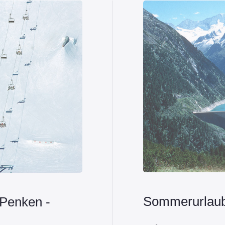
Sommerurlaub
 Penken -